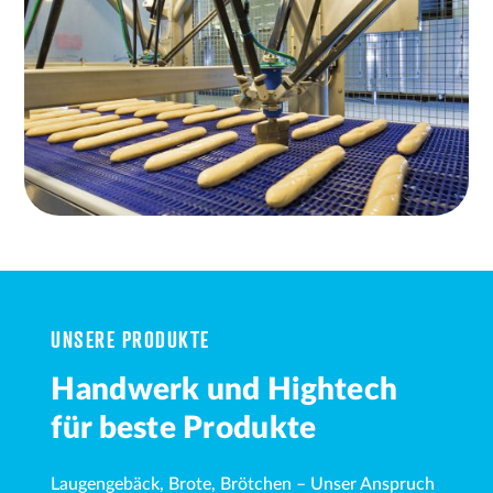
UNSERE PRODUKTE
Handwerk und Hightech
für beste Produkte
Laugengebäck, Brote,
Brötchen –
Unser Anspruch